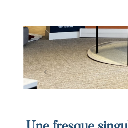
KIRO
Une fresque singu