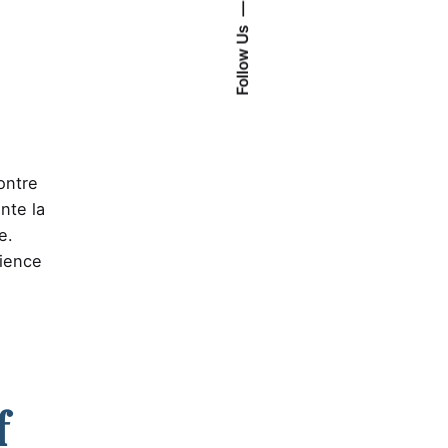
Follow Us
contre
nte la
e.
cience
f