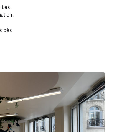
. Les
ation.
rs dès