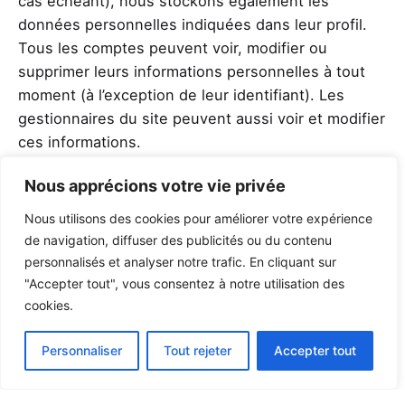
cas échéant), nous stockons également les
données personnelles indiquées dans leur profil.
Tous les comptes peuvent voir, modifier ou
supprimer leurs informations personnelles à tout
moment (à l’exception de leur identifiant). Les
gestionnaires du site peuvent aussi voir et modifier
ces informations.
Les droits que vous avez
Nous apprécions votre vie privée
sur vos données
Nous utilisons des cookies pour améliorer votre expérience
de navigation, diffuser des publicités ou du contenu
Texte suggéré :
Si vous avez un compte ou si vous
personnalisés et analyser notre trafic. En cliquant sur
avez laissé des commentaires sur le site, vous
"Accepter tout", vous consentez à notre utilisation des
cookies.
pouvez demander à recevoir un fichier contenant
toutes les données personnelles que nous
Personnaliser
Tout rejeter
Accepter tout
possédons à votre sujet, incluant celles que vous
nous avez fournies. Vous pouvez également
demander la suppression des données