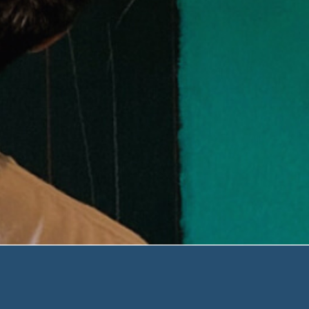
Contacter l'atelier
hello@ateliernickelchrome.com
+33669954525